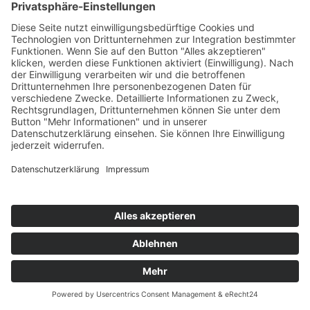
Anfrage per E-Mail, Telefon oder
Telefax
Wenn Sie uns per E-Mail, Telefon oder Telefax
kontaktieren, wird Ihre Anfrage inklusive aller
daraus hervorgehenden personenbezogenen
Daten (Name, Anfrage) zum Zwecke der
Bearbeitung Ihres Anliegens bei uns
gespeichert und verarbeitet. Diese Daten
geben wir nicht ohne Ihre Einwilligung weiter.
Die Verarbeitung dieser Daten erfolgt auf
Grundlage von Art. 6 Abs. 1 lit. b DSGVO, sofern
Ihre Anfrage mit der Erfüllung eines Vertrags
zusammenhängt oder zur Durchführung
vorvertraglicher Maßnahmen erforderlich ist. In
allen übrigen Fällen beruht die Verarbeitung
auf unserem berechtigten Interesse an der
effektiven Bearbeitung der an uns gerichteten
Anfragen (Art. 6 Abs. 1 lit. f DSGVO) oder auf
Ihrer Einwilligung (Art. 6 Abs. 1 lit. a DSGVO)