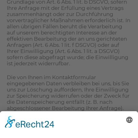
Grundlage von Art. 6 Abs. 1 lit. b DSGVO, sofern
Ihre Anfrage mit der Erfüllung eines Vertrags
zusammenhängt oder zur Durchführung
vorvertraglicher Maßnahmen erforderlich ist. In
allen übrigen Fällen beruht die Verarbeitung
auf unserem berechtigten Interesse an der
effektiven Bearbeitung der an uns gerichteten
Anfragen (Art. 6 Abs. 1 lit. f DSGVO) oder auf
Ihrer Einwilligung (Art. 6 Abs. 1 lit. a DSGVO)
sofern diese abgefragt wurde; die Einwilligung
ist jederzeit widerrufbar.
Die von Ihnen im Kontaktformular
eingegebenen Daten verbleiben bei uns, bis Sie
uns zur Löschung auffordern, Ihre Einwilligung
zur Speicherung widerrufen oder der Zweck für
die Datenspeicherung entfällt (z. B. nach
abgeschlossener Bearbeitung Ihrer Anfrage).
Zwingende gesetzliche Bestimmungen –
insbesondere Aufbewahrungsfristen – bleiben
unberührt.